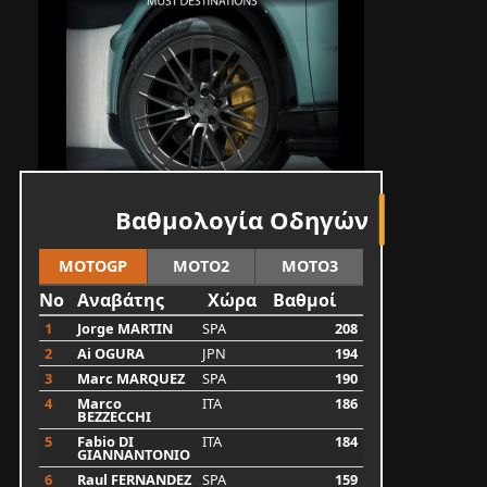
Βαθμολογία Οδηγών
MOTOGP
MOTO2
MOTO3
No
Αναβάτης
Χώρα
Βαθμοί
1
Jorge MARTIN
SPA
208
2
Ai OGURA
JPN
194
3
Marc MARQUEZ
SPA
190
4
Marco
ITA
186
BEZZECCHI
5
Fabio DI
ITA
184
GIANNANTONIO
6
Raul FERNANDEZ
SPA
159