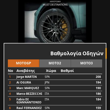
Βαθμολογία Οδηγών
MOTOGP
MOTO2
MOTO3
No
Αναβάτης
Χώρα
Βαθμοί
1
Jorge MARTIN
SPA
208
2
Ai OGURA
JPN
194
3
Marc MARQUEZ
SPA
190
4
Marco BEZZECCHI
ITA
186
5
Fabio DI
ITA
184
GIANNANTONIO
6
Raul FERNANDEZ
SPA
159