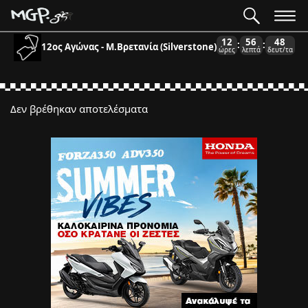
12
56
48
:
:
12ος Αγώνας - Μ.Βρετανία (Silverstone)
ώρες
λεπτά
δευτ/τα
Δεν βρέθηκαν αποτελέσματα