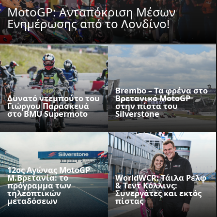
MotoGP: Ανταπόκριση Μέσων
Ενημέρωσης από το Λονδίνο!
Brembo – Τα φρένα στο
Δυνατό ντεμπούτο του
Βρετανικό MotoGP
Γιώργου Παρασκευά
στην πίστα του
στο BMU Supermoto
Silverstone
12ος Αγώνας MotoGP
M.Βρετανία: το
WorldWCR: Τάιλα Ρελφ
πρόγραμμα των
& Τεντ Κόλλινς:
τηλεοπτικών
Συνεργάτες και εκτός
μεταδόσεων
πίστας