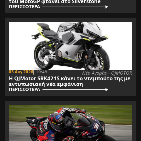
του MotoGP φτάνει στο Silverstone
ΠΕΡΙΣΣΟΤΕΡΑ
03 Αυγ 2026
19:48
Νέα Αγοράς - QJMOTOR
Η QJMotor SRK421S κάνει το ντεμπούτο της με
εντυπωσιακή νέα εμφάνιση
ΠΕΡΙΣΣΟΤΕΡΑ