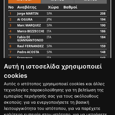
No
Αναβάτης
Χώρα
Βαθμοί
1
Jorge MARTIN
SPA
208
2
Ai OGURA
JPN
194
3
Marc MARQUEZ
SPA
190
4
Marco BEZZECCHI
ITA
186
5
Fabio DI
ITA
184
GIANNANTONIO
6
Raul FERNANDEZ
SPA
159
7
Pedro ACOSTA
SPA
148
8
Francesco
ITA
143
BAGNAIA
Αυτή η ιστοσελίδα χρησιμοποιεί
9
Alex MARQUEZ
SPA
87
10
Luca MARINI
ITA
79
cookies
Αυτός ο ιστότοπος χρησιμοποιεί cookies και άλλες
Bαθμολογία
τεχνολογίες παρακολούθησης για τη βελτίωση της
εμπειρίας περιήγησής σας για τους ακόλουθους
σκοπούς:
για να ενεργοποιήσετε τη βασική
λειτουργικότητα του ιστότοπου
,
για να παρέχετε
καλύτερη εμπειρία στον ιστότοπο
,
για να μετρήσετε