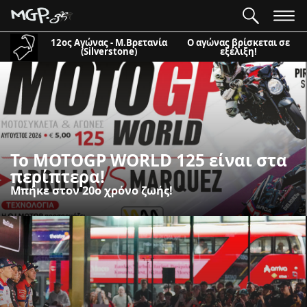
12ος Αγώνας - Μ.Βρετανία
Ο αγώνας βρίσκεται σε
(Silverstone)
εξέλιξη!
To MOTOGP WORLD 125 είναι στα
περίπτερα!
Μπήκε στον 20ο χρόνο ζωής!