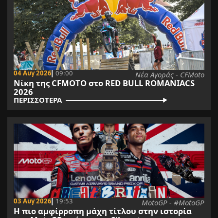
04 Αυγ 2026
09:00
Νέα Αγοράς - CFMoto
Νίκη της CFMOTO στο RED BULL ROMANIACS
2026
ΠΕΡΙΣΣΟΤΕΡΑ
03 Αυγ 2026
19:53
MotoGP - #MotoGP
H πιο αμφίρροπη μάχη τίτλου στην ιστορία