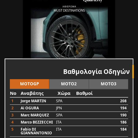
Βαθμολογία Οδηγών
MOTOGP
MOTO2
MOTO3
No
Αναβάτης
Χώρα
Βαθμοί
1
Jorge MARTIN
SPA
208
2
Ai OGURA
JPN
194
3
Marc MARQUEZ
SPA
190
4
Marco BEZZECCHI
ITA
186
5
Fabio DI
ITA
184
GIANNANTONIO