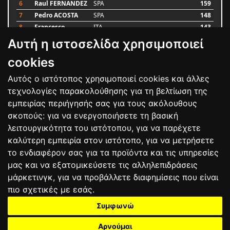
6
Raul FERNANDEZ
SPA
159
7
Pedro ACOSTA
SPA
148
8
Francesco
ITA
143
BAGNAIA
Αυτή η ιστοσελίδα χρησιμοποιεί
9
Alex MARQUEZ
SPA
87
10
Luca MARINI
ITA
79
cookies
Αυτός ο ιστότοπος χρησιμοποιεί cookies και άλλες
Bαθμολογία
τεχνολογίες παρακολούθησης για τη βελτίωση της
εμπειρίας περιήγησής σας για τους ακόλουθους
σκοπούς:
για να ενεργοποιήσετε τη βασική
λειτουργικότητα του ιστότοπου
,
για να παρέχετε
καλύτερη εμπειρία στον ιστότοπο
,
για να μετρήσετε
το ενδιαφέρον σας για τα προϊόντα και τις υπηρεσίες
μας και να εξατομικεύσετε τις αλληλεπιδράσεις
μάρκετινγκ
,
για να προβάλλετε διαφημίσεις που είναι
πιο σχετικές με εσάς
.
Συμφωνώ
ΕΠΙΚΟΙΝΩΝΙΑ
ΟΡΟΙ ΧΡΗΣΗΣ
ΠΟΛΙΤΙΚΗ ΠΡΟΣΤΑΣΙΑΣ
ΑΓΩΝΕΣ
ΑΠΟΤΕΛΕΣΜΑΤΑ
ΑΓΟΡΑ
Αρνούμαι