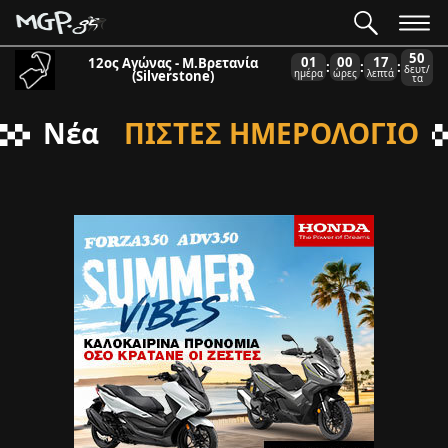
50
01
00
17
12ος Αγώνας - Μ.Βρετανία
:
:
:
δευτ/
(Silverstone)
ημέρα
ώρες
λεπτά
τα
Νέα
ΠΙΣΤΕΣ ΗΜΕΡΟΛΟΓΙΟ