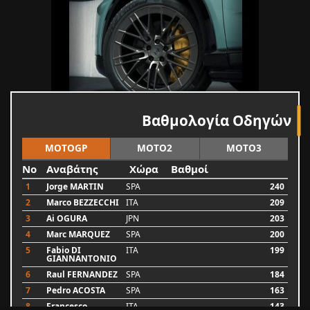
Βαθμολογία Οδηγών
MOTOGP
MOTO2
MOTO3
No
Αναβάτης
Χώρα
Βαθμοί
1
Jorge MARTIN
SPA
240
2
Marco BEZZECCHI
ITA
209
3
Ai OGURA
JPN
203
4
Marc MARQUEZ
SPA
200
5
Fabio DI
ITA
199
GIANNANTONIO
6
Raul FERNANDEZ
SPA
184
7
Pedro ACOSTA
SPA
163
8
Francesco
ITA
143