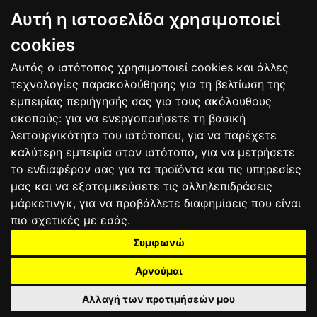
BAGNAIA
Αυτή η ιστοσελίδα χρησιμοποιεί
9
Alex MARQUEZ
SPA
106
10
Luca MARINI
ITA
86
cookies
Αυτός ο ιστότοπος χρησιμοποιεί cookies και άλλες
Bαθμολογία
τεχνολογίες παρακολούθησης για τη βελτίωση της
εμπειρίας περιήγησής σας για τους ακόλουθους
σκοπούς:
για να ενεργοποιήσετε τη βασική
λειτουργικότητα του ιστότοπου
,
για να παρέχετε
καλύτερη εμπειρία στον ιστότοπο
,
για να μετρήσετε
το ενδιαφέρον σας για τα προϊόντα και τις υπηρεσίες
μας και να εξατομικεύσετε τις αλληλεπιδράσεις
μάρκετινγκ
,
για να προβάλλετε διαφημίσεις που είναι
πιο σχετικές με εσάς
.
Συμφωνώ
ΕΠΙΚΟΙΝΩΝΙΑ
ΟΡΟΙ ΧΡΗΣΗΣ
ΠΟΛΙΤΙΚΗ ΠΡΟΣΤΑΣΙΑΣ
ΑΓΩΝΕΣ
ΑΠΟΤΕΛΕΣΜΑΤΑ
ΑΓΟΡΑ
Αρνούμαι
Αλλαγή των προτιμήσεών μου
2025 motograndprix.gr©
All rights reserved