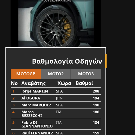
Βαθμολογία Οδηγών
MOTOGP
MOTO2
MOTO3
No
Αναβάτης
Χώρα
Βαθμοί
1
Jorge MARTIN
SPA
208
2
Ai OGURA
JPN
194
3
Marc MARQUEZ
SPA
190
4
Marco
ITA
186
BEZZECCHI
5
Fabio DI
ITA
184
GIANNANTONIO
6
Raul FERNANDEZ
SPA
159