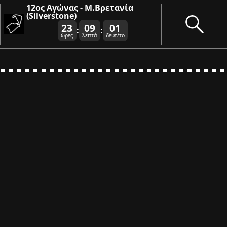
12ος Αγώνας - Μ.Βρετανία
(Silverstone)
23
09
01
:
:
ώρες
λεπτά
δευτ/το