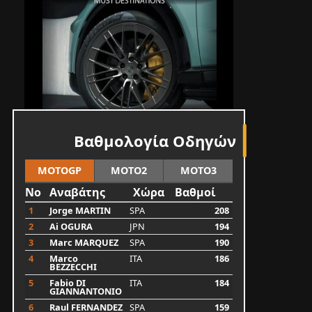
Βαθμολογία Οδηγών
MOTOGP
MOTO2
MOTO3
No
Αναβάτης
Χώρα
Βαθμοί
1
Jorge MARTIN
SPA
208
2
Ai OGURA
JPN
194
3
Marc MARQUEZ
SPA
190
4
Marco
ITA
186
BEZZECCHI
5
Fabio DI
ITA
184
GIANNANTONIO
6
Raul FERNANDEZ
SPA
159