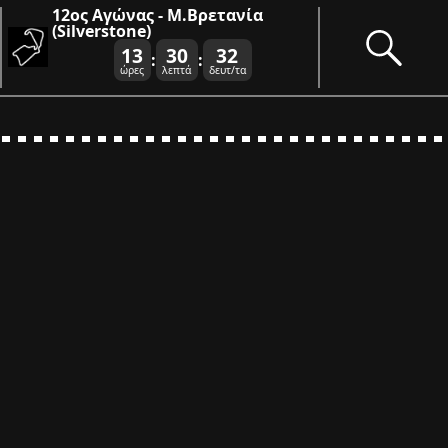
12ος Αγώνας - Μ.Βρετανία
(Silverstone)
13
30
32
:
:
ώρες
λεπτά
δευτ/τα