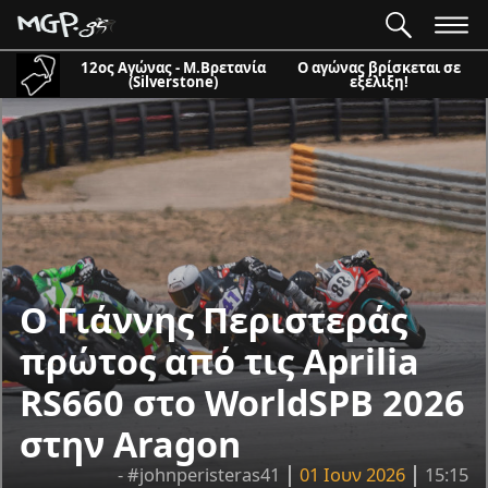
12ος Αγώνας - Μ.Βρετανία
Ο αγώνας βρίσκεται σε
(Silverstone)
εξέλιξη!
Ο Γιάννης Περιστεράς
πρώτος από τις Aprilia
RS660 στο WorldSPB 2026
στην Aragon
- #johnperisteras41
01 Ιουν 2026
15:15