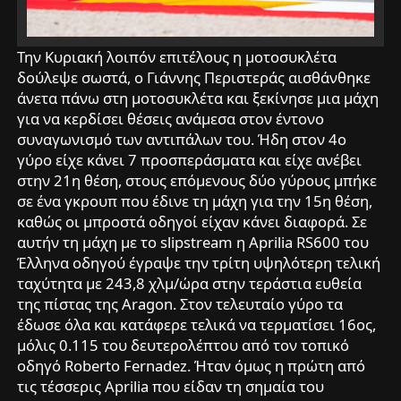
Την Κυριακή λοιπόν επιτέλους η μοτοσυκλέτα
δούλεψε σωστά, ο Γιάννης Περιστεράς αισθάνθηκε
άνετα πάνω στη μοτοσυκλέτα και ξεκίνησε μια μάχη
για να κερδίσει θέσεις ανάμεσα στον έντονο
συναγωνισμό των αντιπάλων του. Ήδη στον 4ο
γύρο είχε κάνει 7 προσπεράσματα και είχε ανέβει
στην 21η θέση, στους επόμενους δύο γύρους μπήκε
σε ένα γκρουπ που έδινε τη μάχη για την 15η θέση,
καθώς οι μπροστά οδηγοί είχαν κάνει διαφορά. Σε
αυτήν τη μάχη με το slipstream η Aprilia RS600 του
Έλληνα οδηγού έγραψε την τρίτη υψηλότερη τελική
ταχύτητα με 243,8 χλμ/ώρα στην τεράστια ευθεία
της πίστας της Aragon. Στον τελευταίο γύρο τα
έδωσε όλα και κατάφερε τελικά να τερματίσει 16ος,
μόλις 0.115 του δευτερολέπτου από τον τοπικό
οδηγό Roberto Fernadez. Ήταν όμως η πρώτη από
τις τέσσερις Aprilia που είδαν τη σημαία του