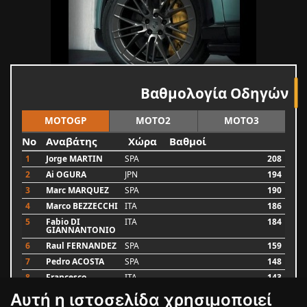
Βαθμολογία Οδηγών
MOTOGP
MOTO2
MOTO3
No
Αναβάτης
Χώρα
Βαθμοί
1
Jorge MARTIN
SPA
208
2
Ai OGURA
JPN
194
3
Marc MARQUEZ
SPA
190
4
Marco BEZZECCHI
ITA
186
5
Fabio DI
ITA
184
GIANNANTONIO
6
Raul FERNANDEZ
SPA
159
7
Pedro ACOSTA
SPA
148
8
Francesco
ITA
143
BAGNAIA
Αυτή η ιστοσελίδα χρησιμοποιεί
9
Alex MARQUEZ
SPA
87