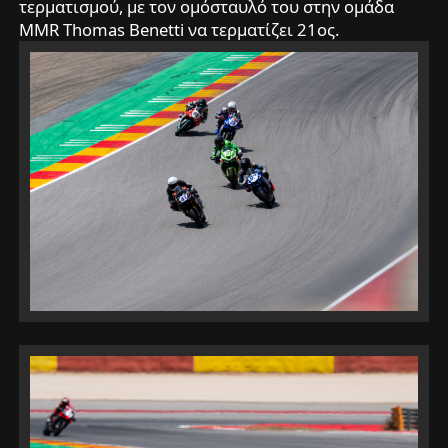
τερματισμού, με τον ομόσταυλό του στην ομάδα
MMR Thomas Benetti να τερματίζει 21ος.