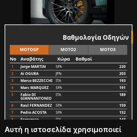
Βαθμολογία Οδηγών
MOTOGP
MOTO2
MOTO3
No
Αναβάτης
Χώρα
Βαθμοί
1
Jorge MARTIN
SPA
220
2
Ai OGURA
JPN
203
3
Marco BEZZECCHI
ITA
193
4
Marc MARQUEZ
SPA
191
5
Fabio DI
ITA
189
GIANNANTONIO
6
Raul FERNANDEZ
SPA
159
7
Pedro ACOSTA
SPA
152
8
Francesco
ITA
143
BAGNAIA
Αυτή η ιστοσελίδα χρησιμοποιεί
9
Alex MARQUEZ
SPA
93