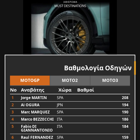
Βαθμολογία Οδηγών
MOTOGP
MOTO2
MOTO3
No
Αναβάτης
Χώρα
Βαθμοί
1
Jorge MARTIN
SPA
208
2
Ai OGURA
JPN
194
3
Marc MARQUEZ
SPA
190
4
Marco BEZZECCHI
ITA
186
5
Fabio DI
ITA
184
GIANNANTONIO
6
Raul FERNANDEZ
SPA
159