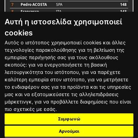
7
Pedro ACOSTA
SPA
148
8
Francesco
ITA
143
BAGNAIA
Αυτή η ιστοσελίδα χρησιμοποιεί
9
Alex MARQUEZ
SPA
87
10
Luca MARINI
ITA
79
cookies
Αυτός ο ιστότοπος χρησιμοποιεί cookies και άλλες
Bαθμολογία
τεχνολογίες παρακολούθησης για τη βελτίωση της
εμπειρίας περιήγησής σας για τους ακόλουθους
σκοπούς:
για να ενεργοποιήσετε τη βασική
λειτουργικότητα του ιστότοπου
,
για να παρέχετε
καλύτερη εμπειρία στον ιστότοπο
,
για να μετρήσετε
το ενδιαφέρον σας για τα προϊόντα και τις υπηρεσίες
μας και να εξατομικεύσετε τις αλληλεπιδράσεις
μάρκετινγκ
,
για να προβάλλετε διαφημίσεις που είναι
πιο σχετικές με εσάς
.
Συμφωνώ
ΕΠΙΚΟΙΝΩΝΙΑ
ΟΡΟΙ ΧΡΗΣΗΣ
ΠΟΛΙΤΙΚΗ ΠΡΟΣΤΑΣΙΑΣ
ΑΓΩΝΕΣ
ΑΠΟΤΕΛΕΣΜΑΤΑ
ΑΓΟΡΑ
Αρνούμαι