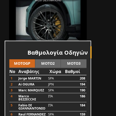
Βαθμολογία Οδηγών
MOTOGP
MOTO2
MOTO3
No
Αναβάτης
Χώρα
Βαθμοί
1
Jorge MARTIN
SPA
208
2
Ai OGURA
JPN
194
3
Marc MARQUEZ
SPA
190
4
Marco
ITA
186
BEZZECCHI
5
Fabio DI
ITA
184
GIANNANTONIO
6
Raul FERNANDEZ
SPA
159