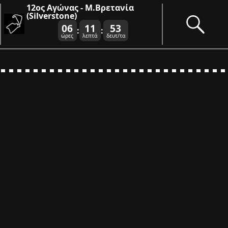
12ος Αγώνας - Μ.Βρετανία
(Silverstone)
06
11
52
:
:
ώρες
λεπτά
δευτ/τα