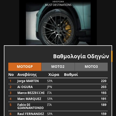
Βαθμολογία Οδηγών
MOTOGP
MOTO2
MOTO3
No
Αναβάτης
Χώρα
Βαθμοί
1
Jorge MARTIN
SPA
220
2
Ai OGURA
JPN
203
3
Marco BEZZECCHI
ITA
193
4
Marc MARQUEZ
SPA
191
5
Fabio DI
ITA
189
GIANNANTONIO
6
Raul FERNANDEZ
SPA
159