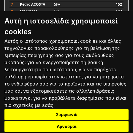
7
Pedro ACOSTA
SPA
152
8
Francesco
ITA
143
BAGNAIA
Αυτή η ιστοσελίδα χρησιμοποιεί
9
Alex MARQUEZ
SPA
93
10
Luca MARINI
ITA
79
cookies
Αυτός ο ιστότοπος χρησιμοποιεί cookies και άλλες
Bαθμολογία
τεχνολογίες παρακολούθησης για τη βελτίωση της
εμπειρίας περιήγησής σας για τους ακόλουθους
σκοπούς:
για να ενεργοποιήσετε τη βασική
λειτουργικότητα του ιστότοπου
,
για να παρέχετε
καλύτερη εμπειρία στον ιστότοπο
,
για να μετρήσετε
το ενδιαφέρον σας για τα προϊόντα και τις υπηρεσίες
μας και να εξατομικεύσετε τις αλληλεπιδράσεις
μάρκετινγκ
,
για να προβάλλετε διαφημίσεις που είναι
πιο σχετικές με εσάς
.
Συμφωνώ
ΕΠΙΚΟΙΝΩΝΙΑ
ΟΡΟΙ ΧΡΗΣΗΣ
ΠΟΛΙΤΙΚΗ ΠΡΟΣΤΑΣΙΑΣ
ΑΓΩΝΕΣ
ΑΠΟΤΕΛΕΣΜΑΤΑ
ΑΓΟΡΑ
Αρνούμαι