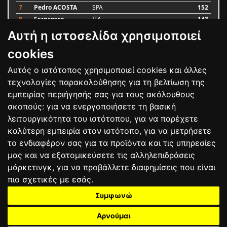
7
Pedro ACOSTA
SPA
152
8
Francesco
ITA
143
BAGNAIA
Αυτή η ιστοσελίδα χρησιμοποιεί
9
Alex MARQUEZ
SPA
93
10
Luca MARINI
ITA
79
cookies
Αυτός ο ιστότοπος χρησιμοποιεί cookies και άλλες
Bαθμολογία
τεχνολογίες παρακολούθησης για τη βελτίωση της
εμπειρίας περιήγησής σας για τους ακόλουθους
σκοπούς:
για να ενεργοποιήσετε τη βασική
λειτουργικότητα του ιστότοπου
,
για να παρέχετε
καλύτερη εμπειρία στον ιστότοπο
,
για να μετρήσετε
το ενδιαφέρον σας για τα προϊόντα και τις υπηρεσίες
μας και να εξατομικεύσετε τις αλληλεπιδράσεις
μάρκετινγκ
,
για να προβάλλετε διαφημίσεις που είναι
πιο σχετικές με εσάς
.
Συμφωνώ
ΕΠΙΚΟΙΝΩΝΙΑ
ΟΡΟΙ ΧΡΗΣΗΣ
ΠΟΛΙΤΙΚΗ ΠΡΟΣΤΑΣΙΑΣ
ΑΓΩΝΕΣ
ΑΠΟΤΕΛΕΣΜΑΤΑ
ΑΓΟΡΑ
Αρνούμαι