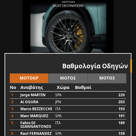
Βαθμολογία Οδηγών
MOTOGP
MOTO2
MOTO3
No
Αναβάτης
Χώρα
Βαθμοί
1
Jorge MARTIN
SPA
220
2
Ai OGURA
JPN
203
3
Marco BEZZECCHI
ITA
193
4
Marc MARQUEZ
SPA
191
5
Fabio DI
ITA
189
GIANNANTONIO
6
Raul FERNANDEZ
SPA
159