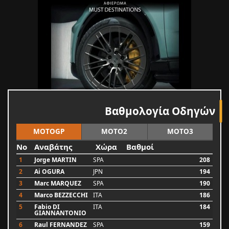
Βαθμολογία Οδηγών
MOTOGP
MOTO2
MOTO3
No
Αναβάτης
Χώρα
Βαθμοί
1
Jorge MARTIN
SPA
208
2
Ai OGURA
JPN
194
3
Marc MARQUEZ
SPA
190
4
Marco BEZZECCHI
ITA
186
5
Fabio DI
ITA
184
GIANNANTONIO
6
Raul FERNANDEZ
SPA
159