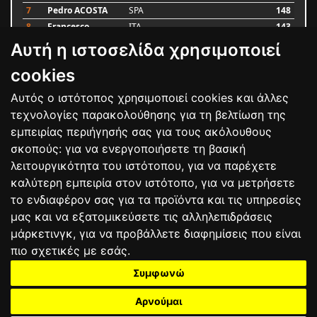
7
Pedro ACOSTA
SPA
148
8
Francesco
ITA
143
BAGNAIA
Αυτή η ιστοσελίδα χρησιμοποιεί
9
Alex MARQUEZ
SPA
87
10
Luca MARINI
ITA
79
cookies
Αυτός ο ιστότοπος χρησιμοποιεί cookies και άλλες
Bαθμολογία
τεχνολογίες παρακολούθησης για τη βελτίωση της
εμπειρίας περιήγησής σας για τους ακόλουθους
σκοπούς:
για να ενεργοποιήσετε τη βασική
λειτουργικότητα του ιστότοπου
,
για να παρέχετε
καλύτερη εμπειρία στον ιστότοπο
,
για να μετρήσετε
το ενδιαφέρον σας για τα προϊόντα και τις υπηρεσίες
μας και να εξατομικεύσετε τις αλληλεπιδράσεις
μάρκετινγκ
,
για να προβάλλετε διαφημίσεις που είναι
πιο σχετικές με εσάς
.
Συμφωνώ
ΕΠΙΚΟΙΝΩΝΙΑ
ΟΡΟΙ ΧΡΗΣΗΣ
ΠΟΛΙΤΙΚΗ ΠΡΟΣΤΑΣΙΑΣ
ΑΓΩΝΕΣ
ΑΠΟΤΕΛΕΣΜΑΤΑ
ΑΓΟΡΑ
Αρνούμαι