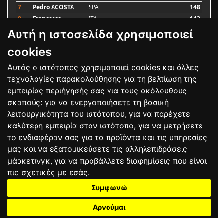
7
Pedro ACOSTA
SPA
148
8
Francesco
ITA
143
BAGNAIA
Αυτή η ιστοσελίδα χρησιμοποιεί
9
Alex MARQUEZ
SPA
87
10
Luca MARINI
ITA
79
cookies
Αυτός ο ιστότοπος χρησιμοποιεί cookies και άλλες
Bαθμολογία
τεχνολογίες παρακολούθησης για τη βελτίωση της
εμπειρίας περιήγησής σας για τους ακόλουθους
σκοπούς:
για να ενεργοποιήσετε τη βασική
λειτουργικότητα του ιστότοπου
,
για να παρέχετε
καλύτερη εμπειρία στον ιστότοπο
,
για να μετρήσετε
το ενδιαφέρον σας για τα προϊόντα και τις υπηρεσίες
μας και να εξατομικεύσετε τις αλληλεπιδράσεις
μάρκετινγκ
,
για να προβάλλετε διαφημίσεις που είναι
πιο σχετικές με εσάς
.
Συμφωνώ
ΕΠΙΚΟΙΝΩΝΙΑ
ΟΡΟΙ ΧΡΗΣΗΣ
ΠΟΛΙΤΙΚΗ ΠΡΟΣΤΑΣΙΑΣ
ΑΓΩΝΕΣ
ΑΠΟΤΕΛΕΣΜΑΤΑ
ΑΓΟΡΑ
Αρνούμαι