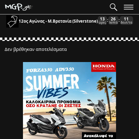
13
26
11
:
:
12ος Αγώνας - Μ.Βρετανία (Silverstone)
ώρες
λεπτά
δευτ/τα
Δεν βρέθηκαν αποτελέσματα