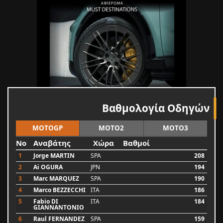
Βαθμολογία Οδηγών
MOTOGP
MOTO2
MOTO3
No
Αναβάτης
Χώρα
Βαθμοί
1
Jorge MARTIN
SPA
208
2
Ai OGURA
JPN
194
3
Marc MARQUEZ
SPA
190
4
Marco BEZZECCHI
ITA
186
5
Fabio DI
ITA
184
GIANNANTONIO
6
Raul FERNANDEZ
SPA
159