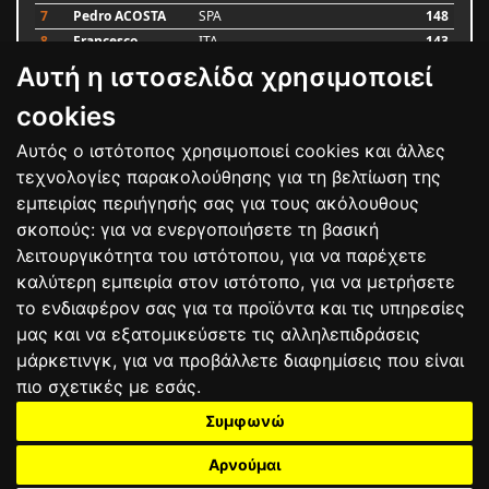
7
Pedro ACOSTA
SPA
148
8
Francesco
ITA
143
BAGNAIA
Αυτή η ιστοσελίδα χρησιμοποιεί
9
Alex MARQUEZ
SPA
87
10
Luca MARINI
ITA
79
cookies
Αυτός ο ιστότοπος χρησιμοποιεί cookies και άλλες
Bαθμολογία
τεχνολογίες παρακολούθησης για τη βελτίωση της
εμπειρίας περιήγησής σας για τους ακόλουθους
σκοπούς:
για να ενεργοποιήσετε τη βασική
λειτουργικότητα του ιστότοπου
,
για να παρέχετε
καλύτερη εμπειρία στον ιστότοπο
,
για να μετρήσετε
το ενδιαφέρον σας για τα προϊόντα και τις υπηρεσίες
μας και να εξατομικεύσετε τις αλληλεπιδράσεις
μάρκετινγκ
,
για να προβάλλετε διαφημίσεις που είναι
πιο σχετικές με εσάς
.
Συμφωνώ
ΕΠΙΚΟΙΝΩΝΙΑ
ΟΡΟΙ ΧΡΗΣΗΣ
ΠΟΛΙΤΙΚΗ ΠΡΟΣΤΑΣΙΑΣ
ΑΓΩΝΕΣ
ΑΠΟΤΕΛΕΣΜΑΤΑ
ΑΓΟΡΑ
Αρνούμαι