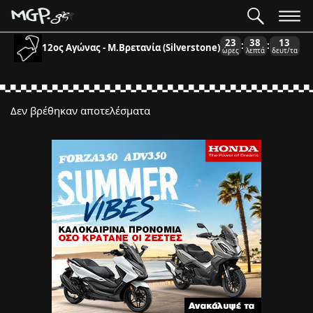
23
38
13
:
:
12ος Αγώνας - Μ.Βρετανία (Silverstone)
ώρες
λεπτά
δευτ/τα
Δεν βρέθηκαν αποτελέσματα