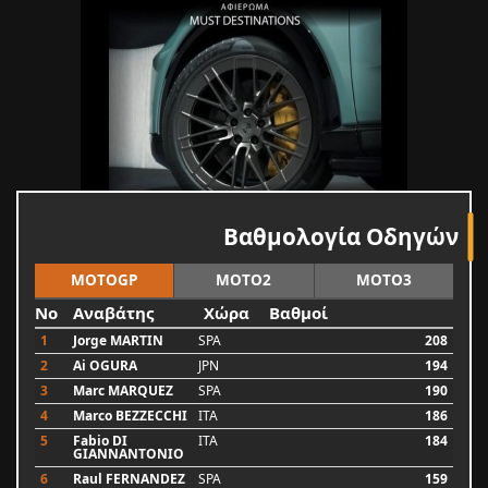
Βαθμολογία Οδηγών
MOTOGP
MOTO2
MOTO3
No
Αναβάτης
Χώρα
Βαθμοί
1
Jorge MARTIN
SPA
208
2
Ai OGURA
JPN
194
3
Marc MARQUEZ
SPA
190
4
Marco BEZZECCHI
ITA
186
5
Fabio DI
ITA
184
GIANNANTONIO
6
Raul FERNANDEZ
SPA
159