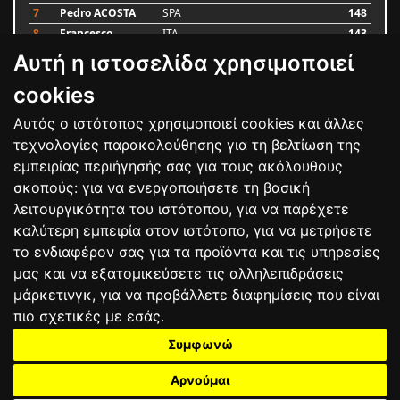
7
Pedro ACOSTA
SPA
148
8
Francesco
ITA
143
BAGNAIA
Αυτή η ιστοσελίδα χρησιμοποιεί
9
Alex MARQUEZ
SPA
87
10
Luca MARINI
ITA
79
cookies
Αυτός ο ιστότοπος χρησιμοποιεί cookies και άλλες
Bαθμολογία
τεχνολογίες παρακολούθησης για τη βελτίωση της
εμπειρίας περιήγησής σας για τους ακόλουθους
σκοπούς:
για να ενεργοποιήσετε τη βασική
λειτουργικότητα του ιστότοπου
,
για να παρέχετε
καλύτερη εμπειρία στον ιστότοπο
,
για να μετρήσετε
το ενδιαφέρον σας για τα προϊόντα και τις υπηρεσίες
μας και να εξατομικεύσετε τις αλληλεπιδράσεις
μάρκετινγκ
,
για να προβάλλετε διαφημίσεις που είναι
πιο σχετικές με εσάς
.
Συμφωνώ
ΕΠΙΚΟΙΝΩΝΙΑ
ΟΡΟΙ ΧΡΗΣΗΣ
ΠΟΛΙΤΙΚΗ ΠΡΟΣΤΑΣΙΑΣ
ΑΓΩΝΕΣ
ΑΠΟΤΕΛΕΣΜΑΤΑ
ΑΓΟΡΑ
Αρνούμαι