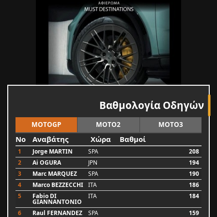
Βαθμολογία Οδηγών
MOTOGP
MOTO2
MOTO3
No
Αναβάτης
Χώρα
Βαθμοί
1
Jorge MARTIN
SPA
208
2
Ai OGURA
JPN
194
3
Marc MARQUEZ
SPA
190
4
Marco BEZZECCHI
ITA
186
5
Fabio DI
ITA
184
GIANNANTONIO
6
Raul FERNANDEZ
SPA
159