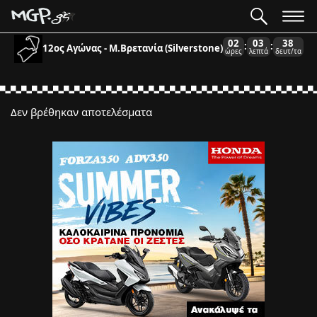
02
03
38
:
:
12ος Αγώνας - Μ.Βρετανία (Silverstone)
ώρες
λεπτά
δευτ/τα
Δεν βρέθηκαν αποτελέσματα