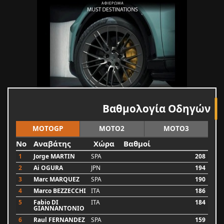
Βαθμολογία Οδηγών
MOTOGP
MOTO2
MOTO3
No
Αναβάτης
Χώρα
Βαθμοί
1
Jorge MARTIN
SPA
208
2
Ai OGURA
JPN
194
3
Marc MARQUEZ
SPA
190
4
Marco BEZZECCHI
ITA
186
5
Fabio DI
ITA
184
GIANNANTONIO
6
Raul FERNANDEZ
SPA
159