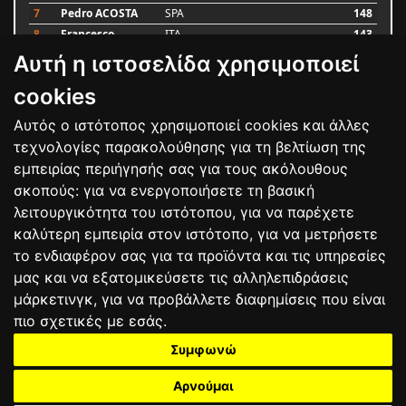
7
Pedro ACOSTA
SPA
148
8
Francesco
ITA
143
BAGNAIA
Αυτή η ιστοσελίδα χρησιμοποιεί
9
Alex MARQUEZ
SPA
87
10
Luca MARINI
ITA
79
cookies
Αυτός ο ιστότοπος χρησιμοποιεί cookies και άλλες
Bαθμολογία
τεχνολογίες παρακολούθησης για τη βελτίωση της
εμπειρίας περιήγησής σας για τους ακόλουθους
σκοπούς:
για να ενεργοποιήσετε τη βασική
λειτουργικότητα του ιστότοπου
,
για να παρέχετε
καλύτερη εμπειρία στον ιστότοπο
,
για να μετρήσετε
το ενδιαφέρον σας για τα προϊόντα και τις υπηρεσίες
μας και να εξατομικεύσετε τις αλληλεπιδράσεις
μάρκετινγκ
,
για να προβάλλετε διαφημίσεις που είναι
πιο σχετικές με εσάς
.
Συμφωνώ
ΕΠΙΚΟΙΝΩΝΙΑ
ΟΡΟΙ ΧΡΗΣΗΣ
ΠΟΛΙΤΙΚΗ ΠΡΟΣΤΑΣΙΑΣ
ΑΓΩΝΕΣ
ΑΠΟΤΕΛΕΣΜΑΤΑ
ΑΓΟΡΑ
Αρνούμαι