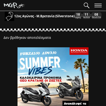
18
11
08
:
:
12ος Αγώνας - Μ.Βρετανία (Silverstone)
ώρες
λεπτά
δευτ/τα
Δεν βρέθηκαν αποτελέσματα