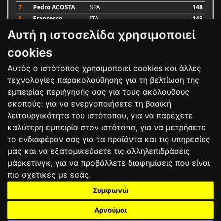
7
Pedro ACOSTA
SPA
148
8
Francesco
ITA
143
BAGNAIA
Αυτή η ιστοσελίδα χρησιμοποιεί
9
Alex MARQUEZ
SPA
87
10
Luca MARINI
ITA
79
cookies
Αυτός ο ιστότοπος χρησιμοποιεί cookies και άλλες
Bαθμολογία
τεχνολογίες παρακολούθησης για τη βελτίωση της
εμπειρίας περιήγησής σας για τους ακόλουθους
σκοπούς:
για να ενεργοποιήσετε τη βασική
λειτουργικότητα του ιστότοπου
,
για να παρέχετε
καλύτερη εμπειρία στον ιστότοπο
,
για να μετρήσετε
το ενδιαφέρον σας για τα προϊόντα και τις υπηρεσίες
μας και να εξατομικεύσετε τις αλληλεπιδράσεις
μάρκετινγκ
,
για να προβάλλετε διαφημίσεις που είναι
πιο σχετικές με εσάς
.
Συμφωνώ
ΕΠΙΚΟΙΝΩΝΙΑ
ΟΡΟΙ ΧΡΗΣΗΣ
ΠΟΛΙΤΙΚΗ ΠΡΟΣΤΑΣΙΑΣ
ΑΓΩΝΕΣ
ΑΠΟΤΕΛΕΣΜΑΤΑ
ΑΓΟΡΑ
Αρνούμαι