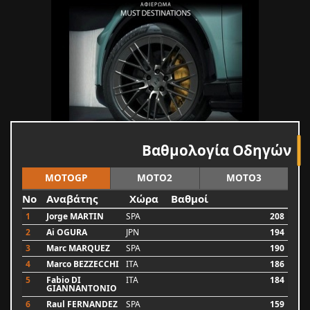
Βαθμολογία Οδηγών
MOTOGP
MOTO2
MOTO3
No
Αναβάτης
Χώρα
Βαθμοί
1
Jorge MARTIN
SPA
208
2
Ai OGURA
JPN
194
3
Marc MARQUEZ
SPA
190
4
Marco BEZZECCHI
ITA
186
5
Fabio DI
ITA
184
GIANNANTONIO
6
Raul FERNANDEZ
SPA
159