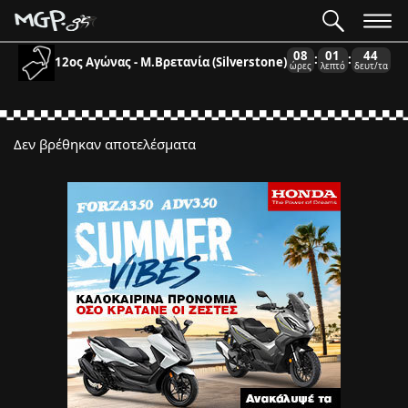
08
01
44
:
:
12ος Αγώνας - Μ.Βρετανία (Silverstone)
ώρες
λεπτό
δευτ/τα
Δεν βρέθηκαν αποτελέσματα