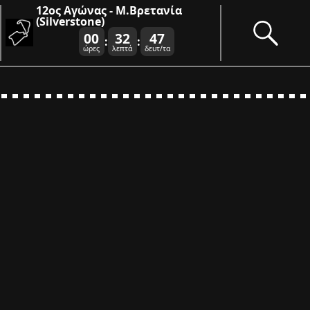
12ος Αγώνας - Μ.Βρετανία
(Silverstone)
00
32
47
:
:
ώρες
λεπτά
δευτ/τα