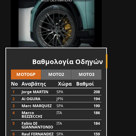
Βαθμολογία Οδηγών
MOTOGP
MOTO2
MOTO3
No
Αναβάτης
Χώρα
Βαθμοί
1
Jorge MARTIN
SPA
208
2
Ai OGURA
JPN
194
3
Marc MARQUEZ
SPA
190
4
Marco
ITA
186
BEZZECCHI
5
Fabio DI
ITA
184
GIANNANTONIO
6
Raul FERNANDEZ
SPA
159