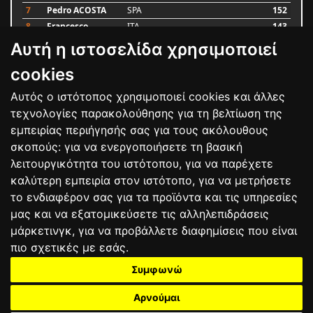
7
Pedro ACOSTA
SPA
152
8
Francesco
ITA
143
BAGNAIA
Αυτή η ιστοσελίδα χρησιμοποιεί
9
Alex MARQUEZ
SPA
93
10
Luca MARINI
ITA
79
cookies
Αυτός ο ιστότοπος χρησιμοποιεί cookies και άλλες
Bαθμολογία
τεχνολογίες παρακολούθησης για τη βελτίωση της
εμπειρίας περιήγησής σας για τους ακόλουθους
σκοπούς:
για να ενεργοποιήσετε τη βασική
λειτουργικότητα του ιστότοπου
,
για να παρέχετε
καλύτερη εμπειρία στον ιστότοπο
,
για να μετρήσετε
το ενδιαφέρον σας για τα προϊόντα και τις υπηρεσίες
μας και να εξατομικεύσετε τις αλληλεπιδράσεις
μάρκετινγκ
,
για να προβάλλετε διαφημίσεις που είναι
πιο σχετικές με εσάς
.
Συμφωνώ
ΕΠΙΚΟΙΝΩΝΙΑ
ΟΡΟΙ ΧΡΗΣΗΣ
ΠΟΛΙΤΙΚΗ ΠΡΟΣΤΑΣΙΑΣ
ΑΓΩΝΕΣ
ΑΠΟΤΕΛΕΣΜΑΤΑ
ΑΓΟΡΑ
Αρνούμαι