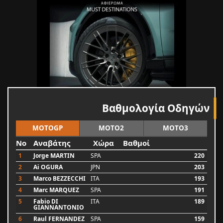
Βαθμολογία Οδηγών
MOTOGP
MOTO2
MOTO3
No
Αναβάτης
Χώρα
Βαθμοί
1
Jorge MARTIN
SPA
220
2
Ai OGURA
JPN
203
3
Marco BEZZECCHI
ITA
193
4
Marc MARQUEZ
SPA
191
5
Fabio DI
ITA
189
GIANNANTONIO
6
Raul FERNANDEZ
SPA
159