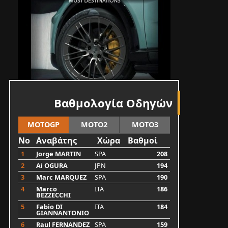
Βαθμολογία Οδηγών
MOTOGP
MOTO2
MOTO3
No
Αναβάτης
Χώρα
Βαθμοί
1
Jorge MARTIN
SPA
208
2
Ai OGURA
JPN
194
3
Marc MARQUEZ
SPA
190
4
Marco
ITA
186
BEZZECCHI
5
Fabio DI
ITA
184
GIANNANTONIO
6
Raul FERNANDEZ
SPA
159