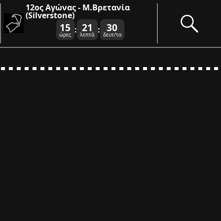
12ος Αγώνας - Μ.Βρετανία
(Silverstone)
15
21
29
:
:
ώρες
λεπτά
δευτ/τα