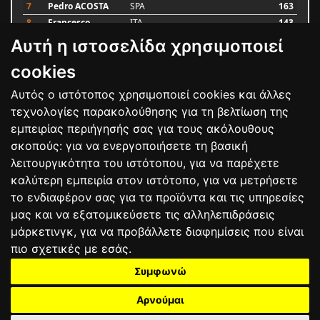
7
Pedro ACOSTA
SPA
163
8
Francesco
ITA
143
BAGNAIA
Αυτή η ιστοσελίδα χρησιμοποιεί
9
Alex MARQUEZ
SPA
106
10
Luca MARINI
ITA
86
cookies
Αυτός ο ιστότοπος χρησιμοποιεί cookies και άλλες
Bαθμολογία
τεχνολογίες παρακολούθησης για τη βελτίωση της
εμπειρίας περιήγησής σας για τους ακόλουθους
σκοπούς:
για να ενεργοποιήσετε τη βασική
λειτουργικότητα του ιστότοπου
,
για να παρέχετε
καλύτερη εμπειρία στον ιστότοπο
,
για να μετρήσετε
το ενδιαφέρον σας για τα προϊόντα και τις υπηρεσίες
μας και να εξατομικεύσετε τις αλληλεπιδράσεις
μάρκετινγκ
,
για να προβάλλετε διαφημίσεις που είναι
πιο σχετικές με εσάς
.
Συμφωνώ
ΕΠΙΚΟΙΝΩΝΙΑ
ΟΡΟΙ ΧΡΗΣΗΣ
ΠΟΛΙΤΙΚΗ ΠΡΟΣΤΑΣΙΑΣ
ΑΓΩΝΕΣ
ΑΠΟΤΕΛΕΣΜΑΤΑ
ΑΓΟΡΑ
Αρνούμαι