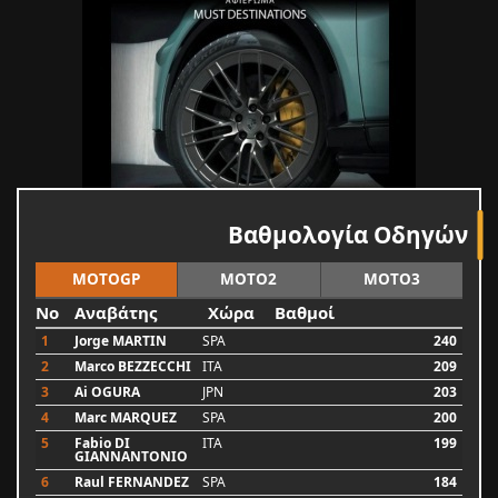
Βαθμολογία Οδηγών
MOTOGP
MOTO2
MOTO3
No
Αναβάτης
Χώρα
Βαθμοί
1
Jorge MARTIN
SPA
240
2
Marco BEZZECCHI
ITA
209
3
Ai OGURA
JPN
203
4
Marc MARQUEZ
SPA
200
5
Fabio DI
ITA
199
GIANNANTONIO
6
Raul FERNANDEZ
SPA
184