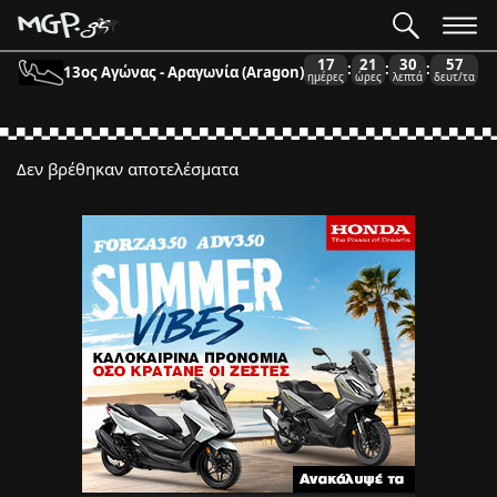
17
21
30
57
:
:
:
13ος Αγώνας - Αραγωνία (Aragon)
ημέρες
ώρες
λεπτά
δευτ/τα
Δεν βρέθηκαν αποτελέσματα