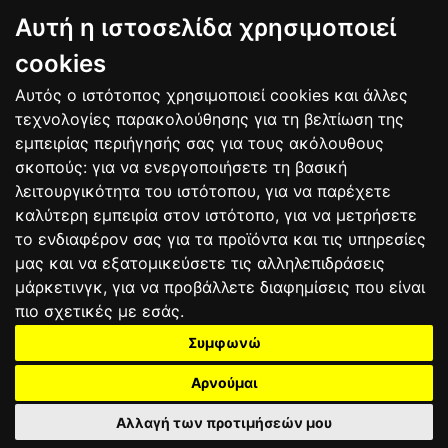
BAGNAIA
Αυτή η ιστοσελίδα χρησιμοποιεί
9
Alex MARQUEZ
SPA
106
10
Luca MARINI
ITA
86
cookies
Αυτός ο ιστότοπος χρησιμοποιεί cookies και άλλες
Bαθμολογία
τεχνολογίες παρακολούθησης για τη βελτίωση της
εμπειρίας περιήγησής σας για τους ακόλουθους
σκοπούς:
για να ενεργοποιήσετε τη βασική
λειτουργικότητα του ιστότοπου
,
για να παρέχετε
καλύτερη εμπειρία στον ιστότοπο
,
για να μετρήσετε
το ενδιαφέρον σας για τα προϊόντα και τις υπηρεσίες
μας και να εξατομικεύσετε τις αλληλεπιδράσεις
μάρκετινγκ
,
για να προβάλλετε διαφημίσεις που είναι
πιο σχετικές με εσάς
.
Συμφωνώ
ΕΠΙΚΟΙΝΩΝΙΑ
ΟΡΟΙ ΧΡΗΣΗΣ
ΠΟΛΙΤΙΚΗ ΠΡΟΣΤΑΣΙΑΣ
ΑΓΩΝΕΣ
ΑΠΟΤΕΛΕΣΜΑΤΑ
ΑΓΟΡΑ
Αρνούμαι
Αλλαγή των προτιμήσεών μου
2025 motograndprix.gr©
All rights reserved