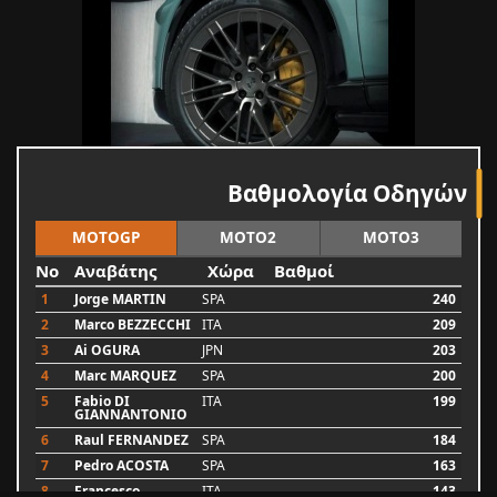
Βαθμολογία Οδηγών
MOTOGP
MOTO2
MOTO3
No
Αναβάτης
Χώρα
Βαθμοί
1
Jorge MARTIN
SPA
240
2
Marco BEZZECCHI
ITA
209
3
Ai OGURA
JPN
203
4
Marc MARQUEZ
SPA
200
5
Fabio DI
ITA
199
GIANNANTONIO
6
Raul FERNANDEZ
SPA
184
7
Pedro ACOSTA
SPA
163
8
Francesco
ITA
143