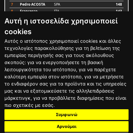
7
Pedro ACOSTA
SPA
148
8
Francesco
ITA
143
BAGNAIA
Αυτή η ιστοσελίδα χρησιμοποιεί
9
Alex MARQUEZ
SPA
87
10
Luca MARINI
ITA
79
cookies
Αυτός ο ιστότοπος χρησιμοποιεί cookies και άλλες
Bαθμολογία
τεχνολογίες παρακολούθησης για τη βελτίωση της
εμπειρίας περιήγησής σας για τους ακόλουθους
σκοπούς:
για να ενεργοποιήσετε τη βασική
λειτουργικότητα του ιστότοπου
,
για να παρέχετε
καλύτερη εμπειρία στον ιστότοπο
,
για να μετρήσετε
το ενδιαφέρον σας για τα προϊόντα και τις υπηρεσίες
μας και να εξατομικεύσετε τις αλληλεπιδράσεις
μάρκετινγκ
,
για να προβάλλετε διαφημίσεις που είναι
πιο σχετικές με εσάς
.
Συμφωνώ
ΕΠΙΚΟΙΝΩΝΙΑ
ΟΡΟΙ ΧΡΗΣΗΣ
ΠΟΛΙΤΙΚΗ ΠΡΟΣΤΑΣΙΑΣ
ΑΓΩΝΕΣ
ΑΠΟΤΕΛΕΣΜΑΤΑ
ΑΓΟΡΑ
Αρνούμαι