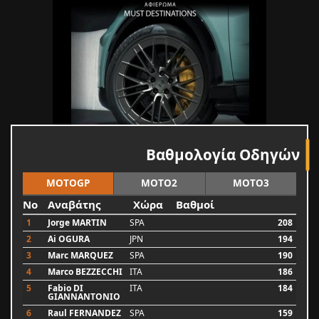
Βαθμολογία Οδηγών
MOTOGP
MOTO2
MOTO3
No
Αναβάτης
Χώρα
Βαθμοί
1
Jorge MARTIN
SPA
208
2
Ai OGURA
JPN
194
3
Marc MARQUEZ
SPA
190
4
Marco BEZZECCHI
ITA
186
5
Fabio DI
ITA
184
GIANNANTONIO
6
Raul FERNANDEZ
SPA
159