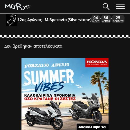
04
56
25
:
:
12ος Αγώνας - Μ.Βρετανία (Silverstone)
ώρες
λεπτά
δευτ/τα
Δεν βρέθηκαν αποτελέσματα