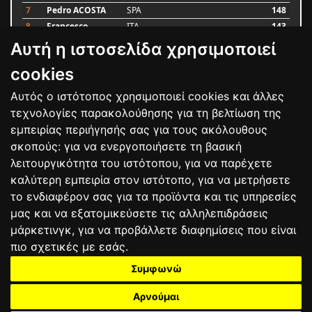
7
Pedro ACOSTA
SPA
148
8
Francesco
ITA
143
BAGNAIA
Αυτή η ιστοσελίδα χρησιμοποιεί
9
Alex MARQUEZ
SPA
87
10
Luca MARINI
ITA
79
cookies
Αυτός ο ιστότοπος χρησιμοποιεί cookies και άλλες
Bαθμολογία
τεχνολογίες παρακολούθησης για τη βελτίωση της
εμπειρίας περιήγησής σας για τους ακόλουθους
σκοπούς:
για να ενεργοποιήσετε τη βασική
λειτουργικότητα του ιστότοπου
,
για να παρέχετε
καλύτερη εμπειρία στον ιστότοπο
,
για να μετρήσετε
το ενδιαφέρον σας για τα προϊόντα και τις υπηρεσίες
μας και να εξατομικεύσετε τις αλληλεπιδράσεις
μάρκετινγκ
,
για να προβάλλετε διαφημίσεις που είναι
πιο σχετικές με εσάς
.
Συμφωνώ
ΕΠΙΚΟΙΝΩΝΙΑ
ΟΡΟΙ ΧΡΗΣΗΣ
ΠΟΛΙΤΙΚΗ ΠΡΟΣΤΑΣΙΑΣ
ΑΓΩΝΕΣ
ΑΠΟΤΕΛΕΣΜΑΤΑ
ΑΓΟΡΑ
Αρνούμαι