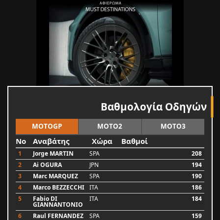
Βαθμολογία Οδηγών
MOTOGP
MOTO2
MOTO3
No
Αναβάτης
Χώρα
Βαθμοί
1
Jorge MARTIN
SPA
208
2
Ai OGURA
JPN
194
3
Marc MARQUEZ
SPA
190
4
Marco BEZZECCHI
ITA
186
5
Fabio DI
ITA
184
GIANNANTONIO
6
Raul FERNANDEZ
SPA
159