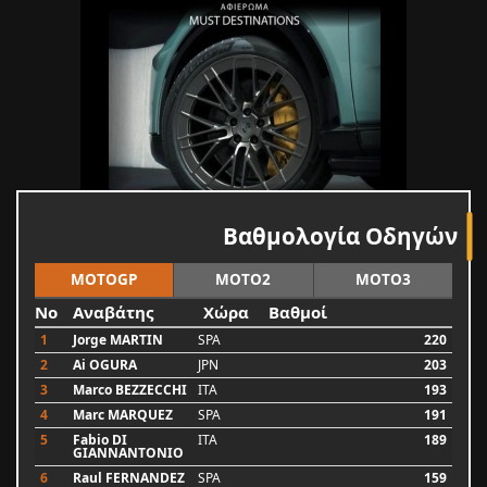
Βαθμολογία Οδηγών
MOTOGP
MOTO2
MOTO3
No
Αναβάτης
Χώρα
Βαθμοί
1
Jorge MARTIN
SPA
220
2
Ai OGURA
JPN
203
3
Marco BEZZECCHI
ITA
193
4
Marc MARQUEZ
SPA
191
5
Fabio DI
ITA
189
GIANNANTONIO
6
Raul FERNANDEZ
SPA
159