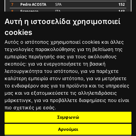
7
Pedro ACOSTA
SPA
152
8
Francesco
ITA
143
BAGNAIA
Αυτή η ιστοσελίδα χρησιμοποιεί
9
Alex MARQUEZ
SPA
93
10
Luca MARINI
ITA
79
cookies
Αυτός ο ιστότοπος χρησιμοποιεί cookies και άλλες
Bαθμολογία
τεχνολογίες παρακολούθησης για τη βελτίωση της
εμπειρίας περιήγησής σας για τους ακόλουθους
σκοπούς:
για να ενεργοποιήσετε τη βασική
λειτουργικότητα του ιστότοπου
,
για να παρέχετε
καλύτερη εμπειρία στον ιστότοπο
,
για να μετρήσετε
το ενδιαφέρον σας για τα προϊόντα και τις υπηρεσίες
μας και να εξατομικεύσετε τις αλληλεπιδράσεις
μάρκετινγκ
,
για να προβάλλετε διαφημίσεις που είναι
πιο σχετικές με εσάς
.
Συμφωνώ
ΕΠΙΚΟΙΝΩΝΙΑ
ΟΡΟΙ ΧΡΗΣΗΣ
ΠΟΛΙΤΙΚΗ ΠΡΟΣΤΑΣΙΑΣ
ΑΓΩΝΕΣ
ΑΠΟΤΕΛΕΣΜΑΤΑ
ΑΓΟΡΑ
Αρνούμαι