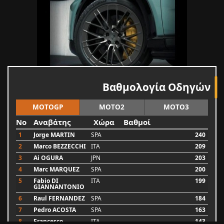
Βαθμολογία Οδηγών
MOTOGP
MOTO2
MOTO3
No
Αναβάτης
Χώρα
Βαθμοί
1
Jorge MARTIN
SPA
240
2
Marco BEZZECCHI
ITA
209
3
Ai OGURA
JPN
203
4
Marc MARQUEZ
SPA
200
5
Fabio DI
ITA
199
GIANNANTONIO
6
Raul FERNANDEZ
SPA
184
7
Pedro ACOSTA
SPA
163
8
Francesco
ITA
143