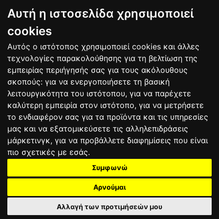
BAGNAIA
Αυτή η ιστοσελίδα χρησιμοποιεί
9
Alex MARQUEZ
SPA
106
10
Luca MARINI
ITA
86
cookies
Αυτός ο ιστότοπος χρησιμοποιεί cookies και άλλες
Bαθμολογία
τεχνολογίες παρακολούθησης για τη βελτίωση της
εμπειρίας περιήγησής σας για τους ακόλουθους
σκοπούς:
για να ενεργοποιήσετε τη βασική
λειτουργικότητα του ιστότοπου
,
για να παρέχετε
καλύτερη εμπειρία στον ιστότοπο
,
για να μετρήσετε
το ενδιαφέρον σας για τα προϊόντα και τις υπηρεσίες
μας και να εξατομικεύσετε τις αλληλεπιδράσεις
μάρκετινγκ
,
για να προβάλλετε διαφημίσεις που είναι
πιο σχετικές με εσάς
.
Συμφωνώ
ΕΠΙΚΟΙΝΩΝΙΑ
ΟΡΟΙ ΧΡΗΣΗΣ
ΠΟΛΙΤΙΚΗ ΠΡΟΣΤΑΣΙΑΣ
ΑΓΩΝΕΣ
ΑΠΟΤΕΛΕΣΜΑΤΑ
ΑΓΟΡΑ
Αρνούμαι
Αλλαγή των προτιμήσεών μου
2025 motograndprix.gr©
All rights reserved