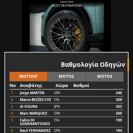
Βαθμολογία Οδηγών
MOTOGP
MOTO2
MOTO3
No
Αναβάτης
Χώρα
Βαθμοί
1
Jorge MARTIN
SPA
240
2
Marco BEZZECCHI
ITA
209
3
Ai OGURA
JPN
203
4
Marc MARQUEZ
SPA
200
5
Fabio DI
ITA
199
GIANNANTONIO
6
Raul FERNANDEZ
SPA
184