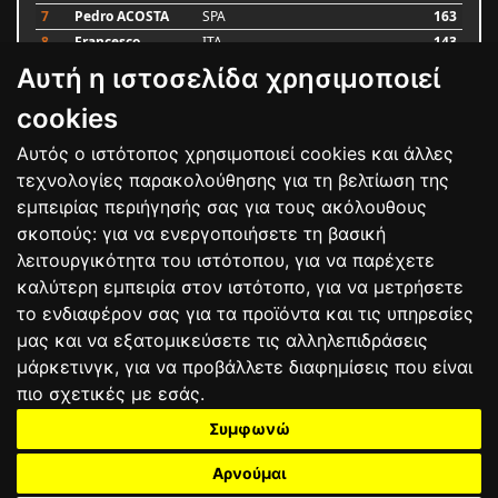
7
Pedro ACOSTA
SPA
163
8
Francesco
ITA
143
BAGNAIA
Αυτή η ιστοσελίδα χρησιμοποιεί
9
Alex MARQUEZ
SPA
106
10
Luca MARINI
ITA
86
cookies
Αυτός ο ιστότοπος χρησιμοποιεί cookies και άλλες
Bαθμολογία
τεχνολογίες παρακολούθησης για τη βελτίωση της
εμπειρίας περιήγησής σας για τους ακόλουθους
σκοπούς:
για να ενεργοποιήσετε τη βασική
λειτουργικότητα του ιστότοπου
,
για να παρέχετε
καλύτερη εμπειρία στον ιστότοπο
,
για να μετρήσετε
το ενδιαφέρον σας για τα προϊόντα και τις υπηρεσίες
μας και να εξατομικεύσετε τις αλληλεπιδράσεις
μάρκετινγκ
,
για να προβάλλετε διαφημίσεις που είναι
πιο σχετικές με εσάς
.
Συμφωνώ
ΕΠΙΚΟΙΝΩΝΙΑ
ΟΡΟΙ ΧΡΗΣΗΣ
ΠΟΛΙΤΙΚΗ ΠΡΟΣΤΑΣΙΑΣ
ΑΓΩΝΕΣ
ΑΠΟΤΕΛΕΣΜΑΤΑ
ΑΓΟΡΑ
Αρνούμαι