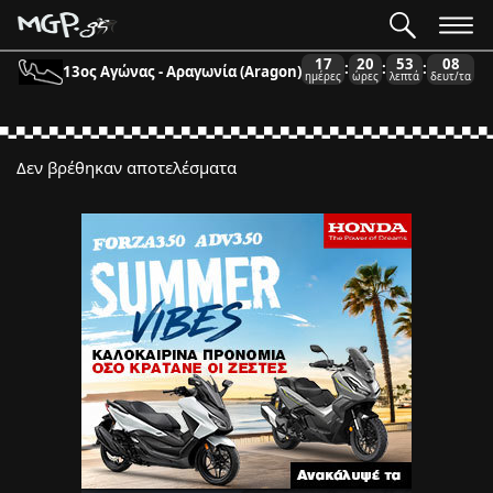
17
20
53
08
:
:
:
13ος Αγώνας - Αραγωνία (Aragon)
ημέρες
ώρες
λεπτά
δευτ/τα
Δεν βρέθηκαν αποτελέσματα