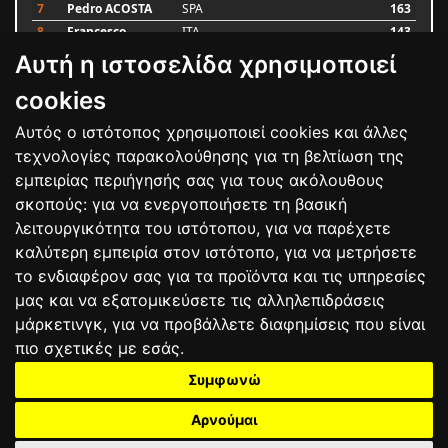
7
Pedro ACOSTA
SPA
163
8
Francesco
ITA
143
BAGNAIA
Αυτή η ιστοσελίδα χρησιμοποιεί
9
Alex MARQUEZ
SPA
106
10
Luca MARINI
ITA
86
cookies
Αυτός ο ιστότοπος χρησιμοποιεί cookies και άλλες
Bαθμολογία
τεχνολογίες παρακολούθησης για τη βελτίωση της
εμπειρίας περιήγησής σας για τους ακόλουθους
σκοπούς:
για να ενεργοποιήσετε τη βασική
λειτουργικότητα του ιστότοπου
,
για να παρέχετε
καλύτερη εμπειρία στον ιστότοπο
,
για να μετρήσετε
το ενδιαφέρον σας για τα προϊόντα και τις υπηρεσίες
μας και να εξατομικεύσετε τις αλληλεπιδράσεις
μάρκετινγκ
,
για να προβάλλετε διαφημίσεις που είναι
πιο σχετικές με εσάς
.
Συμφωνώ
ΕΠΙΚΟΙΝΩΝΙΑ
ΟΡΟΙ ΧΡΗΣΗΣ
ΠΟΛΙΤΙΚΗ ΠΡΟΣΤΑΣΙΑΣ
ΑΓΩΝΕΣ
ΑΠΟΤΕΛΕΣΜΑΤΑ
ΑΓΟΡΑ
Αρνούμαι