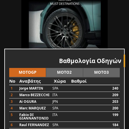
Βαθμολογία Οδηγών
MOTOGP
MOTO2
MOTO3
No
Αναβάτης
Χώρα
Βαθμοί
1
Jorge MARTIN
SPA
240
2
Marco BEZZECCHI
ITA
209
3
Ai OGURA
JPN
203
4
Marc MARQUEZ
SPA
200
5
Fabio DI
ITA
199
GIANNANTONIO
6
Raul FERNANDEZ
SPA
184