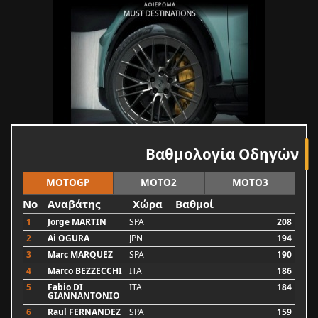
Βαθμολογία Οδηγών
MOTOGP
MOTO2
MOTO3
No
Αναβάτης
Χώρα
Βαθμοί
1
Jorge MARTIN
SPA
208
2
Ai OGURA
JPN
194
3
Marc MARQUEZ
SPA
190
4
Marco BEZZECCHI
ITA
186
5
Fabio DI
ITA
184
GIANNANTONIO
6
Raul FERNANDEZ
SPA
159