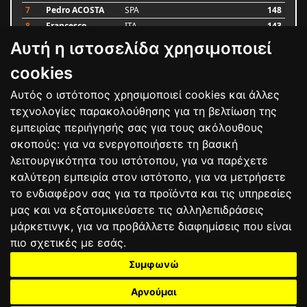
7
Pedro ACOSTA
SPA
148
8
Francesco
ITA
143
BAGNAIA
Αυτή η ιστοσελίδα χρησιμοποιεί
9
Alex MARQUEZ
SPA
87
10
Luca MARINI
ITA
79
cookies
Αυτός ο ιστότοπος χρησιμοποιεί cookies και άλλες
Bαθμολογία
τεχνολογίες παρακολούθησης για τη βελτίωση της
εμπειρίας περιήγησής σας για τους ακόλουθους
σκοπούς:
για να ενεργοποιήσετε τη βασική
λειτουργικότητα του ιστότοπου
,
για να παρέχετε
καλύτερη εμπειρία στον ιστότοπο
,
για να μετρήσετε
το ενδιαφέρον σας για τα προϊόντα και τις υπηρεσίες
μας και να εξατομικεύσετε τις αλληλεπιδράσεις
μάρκετινγκ
,
για να προβάλλετε διαφημίσεις που είναι
πιο σχετικές με εσάς
.
Συμφωνώ
ΕΠΙΚΟΙΝΩΝΙΑ
ΟΡΟΙ ΧΡΗΣΗΣ
ΠΟΛΙΤΙΚΗ ΠΡΟΣΤΑΣΙΑΣ
ΑΓΩΝΕΣ
ΑΠΟΤΕΛΕΣΜΑΤΑ
ΑΓΟΡΑ
Αρνούμαι