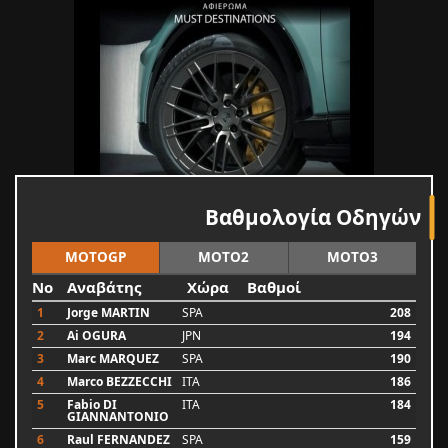
Βαθμολογία Οδηγών
MOTOGP
MOTO2
MOTO3
No
Αναβάτης
Χώρα
Βαθμοί
1
Jorge MARTIN
SPA
208
2
Ai OGURA
JPN
194
3
Marc MARQUEZ
SPA
190
4
Marco BEZZECCHI
ITA
186
5
Fabio DI
ITA
184
GIANNANTONIO
6
Raul FERNANDEZ
SPA
159