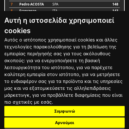
7
Pedro ACOSTA
SPA
148
8
Francesco
ITA
143
BAGNAIA
Αυτή η ιστοσελίδα χρησιμοποιεί
9
Alex MARQUEZ
SPA
87
10
Luca MARINI
ITA
79
cookies
Αυτός ο ιστότοπος χρησιμοποιεί cookies και άλλες
Bαθμολογία
τεχνολογίες παρακολούθησης για τη βελτίωση της
εμπειρίας περιήγησής σας για τους ακόλουθους
σκοπούς:
για να ενεργοποιήσετε τη βασική
λειτουργικότητα του ιστότοπου
,
για να παρέχετε
καλύτερη εμπειρία στον ιστότοπο
,
για να μετρήσετε
το ενδιαφέρον σας για τα προϊόντα και τις υπηρεσίες
μας και να εξατομικεύσετε τις αλληλεπιδράσεις
μάρκετινγκ
,
για να προβάλλετε διαφημίσεις που είναι
πιο σχετικές με εσάς
.
Συμφωνώ
ΕΠΙΚΟΙΝΩΝΙΑ
ΟΡΟΙ ΧΡΗΣΗΣ
ΠΟΛΙΤΙΚΗ ΠΡΟΣΤΑΣΙΑΣ
ΑΓΩΝΕΣ
ΑΠΟΤΕΛΕΣΜΑΤΑ
ΑΓΟΡΑ
Αρνούμαι