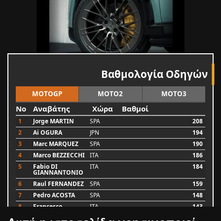
Βαθμολογία Οδηγών
MOTOGP
MOTO2
MOTO3
No
Αναβάτης
Χώρα
Βαθμοί
1
Jorge MARTIN
SPA
208
2
Ai OGURA
JPN
194
3
Marc MARQUEZ
SPA
190
4
Marco BEZZECCHI
ITA
186
5
Fabio DI
ITA
184
GIANNANTONIO
6
Raul FERNANDEZ
SPA
159
7
Pedro ACOSTA
SPA
148
8
Francesco
ITA
143
BAGNAIA